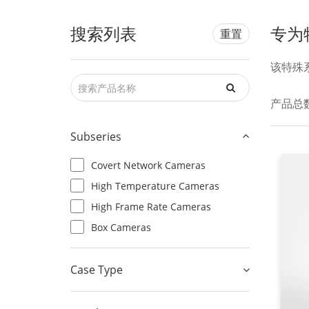
搜索列表
专为
重置
该特殊
产品总
Subseries
Covert Network Cameras
High Temperature Cameras
High Frame Rate Cameras
Box Cameras
Case Type