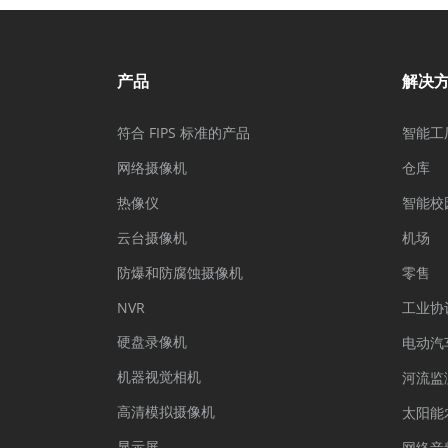
产品
解决
符合 FIPS 标准的产品
智能工
网络摄像机
仓库
热像仪
智能校
云台摄像机
机场
防爆和防腐蚀摄像机
零售
NVR
工业协
硬盘录像机
电动汽
机器视觉相机
河流监
高清模拟摄像机
太阳能
显示屏
网络音