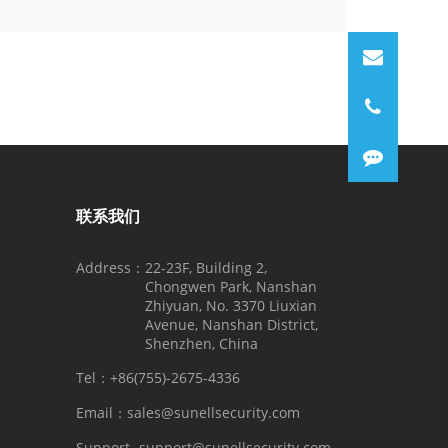
联系我们
Address：
22-23F, Building 2,
Chongwen Park, Nanshan
Zhiyuan, No. 3370 Liuxian
Avenue, Nanshan District,
Shenzhen, China
Tel：
+86(755)-2675-4336
Email：
sales@sunellsecurity.com
Support
support@sunellsecurity.com