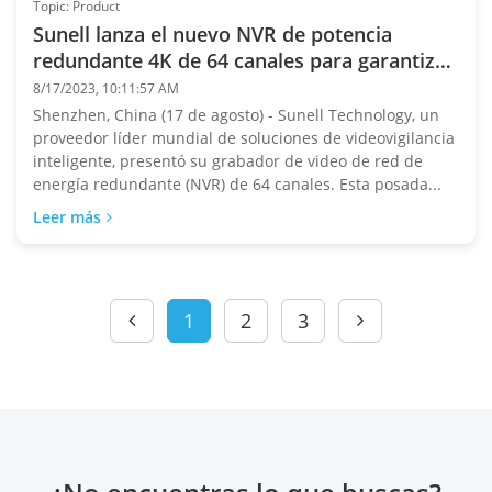
Topic: Product
Sunell lanza el nuevo NVR de potencia
redundante 4K de 64 canales para garantizar
una vigilancia estable
8/17/2023, 10:11:57 AM
Shenzhen, China (17 de agosto) - Sunell Technology, un
proveedor líder mundial de soluciones de videovigilancia
inteligente, presentó su grabador de video de red de
energía redundante (NVR) de 64 canales. Esta posada...
Leer más
1
2
3