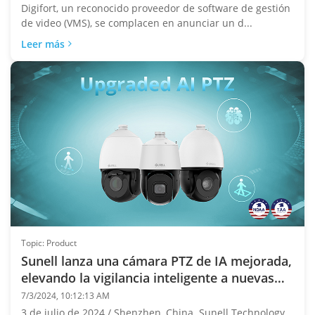
Digifort, un reconocido proveedor de software de gestión
de video (VMS), se complacen en anunciar un d...
Leer más
Topic: Product
Sunell lanza una cámara PTZ de IA mejorada,
elevando la vigilancia inteligente a nuevas
alturas
7/3/2024, 10:12:13 AM
3 de julio de 2024 / Shenzhen, China. Sunell Technology,