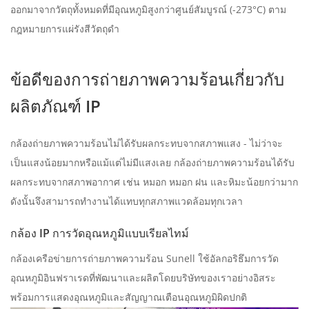
ออกมาจากวัตถุทั้งหมดที่มีอุณหภูมิสูงกว่าศูนย์สัมบูรณ์ (-273°C) ตาม
กฎหมายการแผ่รังสีวัตถุดํา
ข้อดีของการถ่ายภาพความร้อนเกี่ยวกับ
ผลิตภัณฑ์ IP
กล้องถ่ายภาพความร้อนไม่ได้รับผลกระทบจากสภาพแสง - ไม่ว่าจะ
เป็นแสงน้อยมากหรือแม้แต่ไม่มีแสงเลย กล้องถ่ายภาพความร้อนได้รับ
ผลกระทบจากสภาพอากาศ เช่น หมอก หมอก ฝน และหิมะน้อยกว่ามาก
ดังนั้นจึงสามารถทํางานได้แทบทุกสภาพแวดล้อมทุกเวลา
กล้อง IP การวัดอุณหภูมิแบบเรียลไทม์
กล้องเครือข่ายการถ่ายภาพความร้อน Sunell ใช้อัลกอริธึมการวัด
อุณหภูมิอินฟราเรดที่พัฒนาและผลิตโดยบริษัทของเราอย่างอิสระ
พร้อมการแสดงอุณหภูมิและสัญญาณเตือนอุณหภูมิผิดปกติ