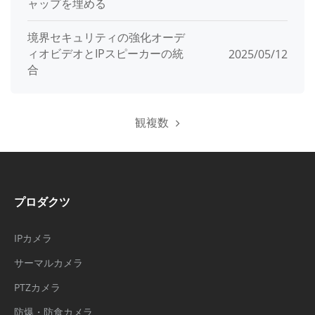
ャップを埋める
境界セキュリティの強化オーデ
ィオビデオとIPスピーカーの統
2025/05/12
合
観複数
プロダクツ
IPカメラ
サーマルカメラ
PTZカメラ
防爆・防食カメラ