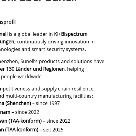
sprofil
nell
is a global leader in
KI+Bispectrum
ösungen
, continuously driving innovation in
chnologies and smart security systems.
enzhen, Sunell’s products and solutions have
er 130 Länder und Regionen
, helping
f people worldwide.
petitiveness and supply chain resilience,
ed multi-country manufacturing facilities:
ina (Shenzhen)
– since 1997
etnam
– since 2022
iwan (TAA-konform)
– since 2022
pan (TAA-konform)
– seit 2025