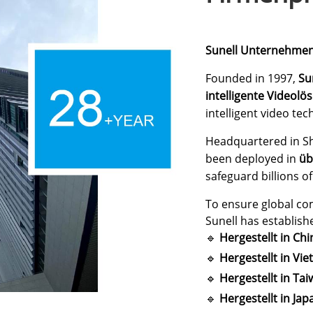
Sunell Unternehmen
Founded in 1997,
Su
intelligente Videol
intelligent video te
Headquartered in Sh
been deployed in
üb
safeguard billions o
To ensure global com
Sunell has establish
🔹
Hergestellt in Ch
🔹
Hergestellt in Vi
🔹
Hergestellt in Ta
🔹
Hergestellt in Ja