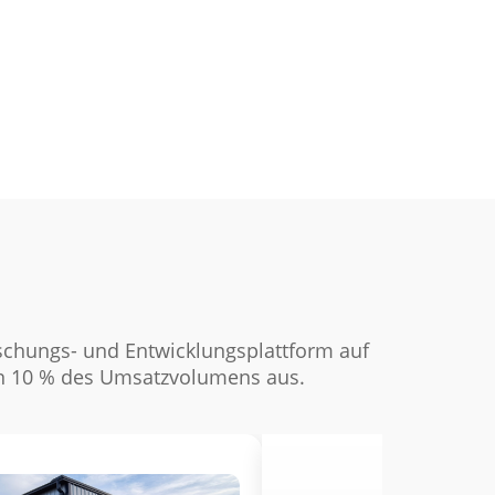
rschungs- und Entwicklungsplattform auf
en 10 % des Umsatzvolumens aus.
Company Development 