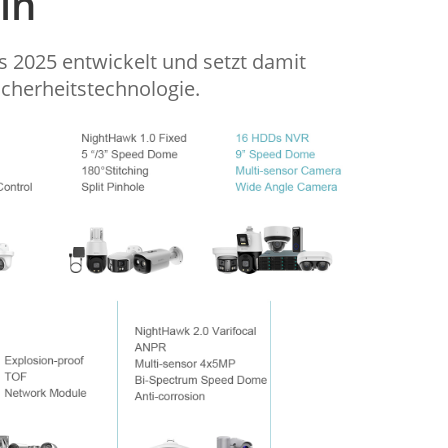
in
2017
s 2025 entwickelt und setzt damit
cherheitstechnologie.
2016
2015
2014
2013
2012
2011
2010