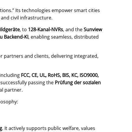
tions.” Its technologies empower smart cities
and civil infrastructure.
ildgeräte
, to
128-Kanal-NVRs
, and the
Sunview
zu Backend-KI
, enabling seamless, distributed
 partners and clients, delivering integrated,
 including
FCC, CE, UL, RoHS, BIS, KC, ISO9000,
 successfully passing the
Prüfung der sozialen
al partner.
losophy:
g
. It actively supports public welfare, values