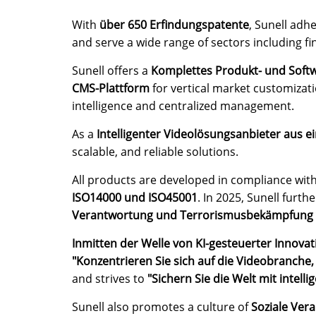
With
über 650 Erfindungspatente
, Sunell adh
and serve a wide range of sectors including fina
Sunell offers a
Komplettes Produkt- und Soft
CMS-Plattform
for vertical market customizat
intelligence and centralized management.
As a
Intelligenter Videolösungsanbieter aus e
scalable, and reliable solutions.
All products are developed in compliance wit
ISO14000 und ISO45001
. In 2025, Sunell furt
Verantwortung und Terrorismusbekämpfung 
Inmitten der Welle von KI-gesteuerter Innovati
"Konzentrieren Sie sich auf die Videobranche, 
and strives to
"Sichern Sie die Welt mit intel
Sunell also promotes a culture of
Soziale Ver