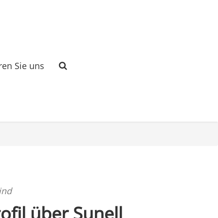
ren Sie uns
ind
fil über Sunell