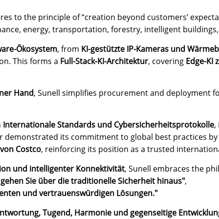
eres to the principle of “creation beyond customers’ expecta
nce, energy, transportation, forestry, intelligent buildings, 
ware-Ökosystem
, from
KI-gestützte IP-Kameras und Wärmeb
ion. This forms a
Full-Stack-KI-Architektur
, covering
Edge-KI 
iner Hand
, Sunell simplifies procurement and deployment for
h
Internationale Standards und Cybersicherheitsprotokolle
,
her demonstrated its commitment to global best practices by
von Costco
, reinforcing its position as a trusted internation
on und intelligenter Konnektivität
, Sunell embraces the phi
gehen Sie über die traditionelle Sicherheit hinaus"
,
ligenten und vertrauenswürdigen Lösungen."
antwortung, Tugend, Harmonie und gegenseitige Entwicklun