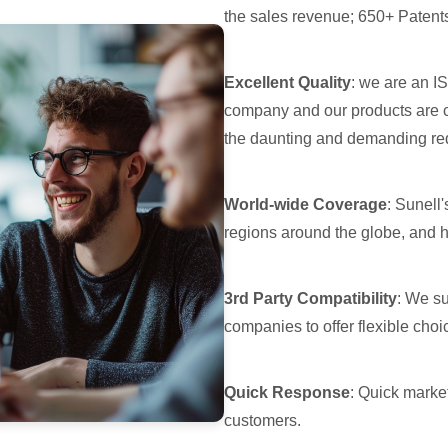
the sales revenue; 650+ Patent
Excellent Quality
: we are an 
company and our products are c
the daunting and demanding requ
World-wide Coverage
: Sunell
regions around the globe, and ha
3rd Party Compatibility
: We s
companies to offer flexible choi
Quick Response
: Quick marke
customers.