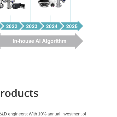
2009
2008
2007
2006
2005
2004
2002
Products
1997
R&D engineers; With 10% annual investment of