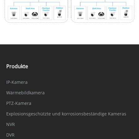
Produkte
IP-Kamera
Wärmebildkamera
PTZ-Kamera
Explosionsgeschützte und korrosionsbeständige Kameras
NVR
DVR