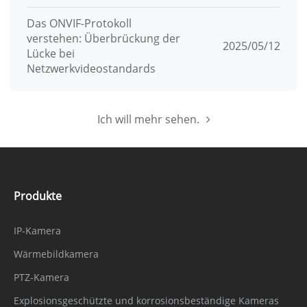
Das ONVIF-Protokoll
verstehen: Überbrückung der
2025/05/12
Lücke bei
Netzwerkvideostandards
Ich will mehr sehen.
Produkte
IP-Kamera
Wärmebildkamera
PTZ-Kamera
Explosionsgeschützte und korrosionsbeständige Kameras