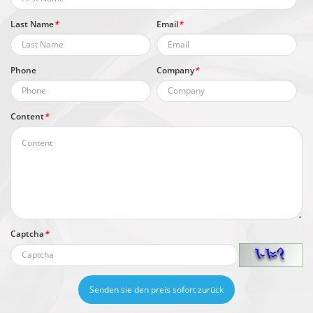
Last Name
*
Email
*
Phone
Company
*
Content
*
Captcha
*
Senden sie den preis sofort zurück