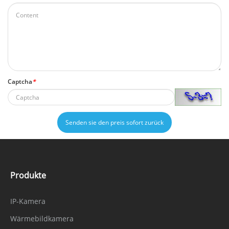
Captcha
*
Senden sie den preis sofort zurück
Produkte
IP-Kamera
Wärmebildkamera