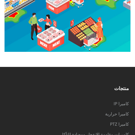
منتجات
كاميرا IP
كاميرا حرارية
كاميرا PTZ
كاميرات مقاومة للانفجار ومضادة للتآكل