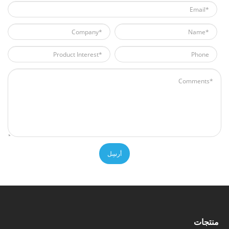
أرسِل
منتجات