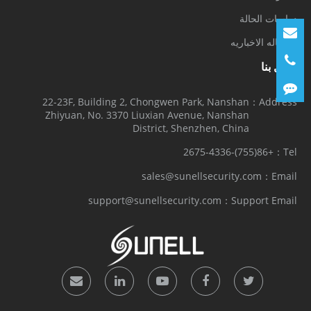
دراسات الحالة
الرساله الاخباريه
اتصل بنا
22-23F, Building 2, Chongwen Park, Nanshan
Address：
Zhiyuan, No. 3370 Liuxian Avenue, Nanshan
District, Shenzhen, China
+86(755)-2675-4336
Tel：
sales@sunellsecurity.com
Email：
support@sunellsecurity.com
Support Email：