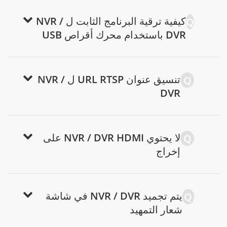
كيفية ترقية البرنامج الثابت ل NVR /
Q
DVR باستخدام محرك أقراص USB
تنسيق عنوان URL RTSP ل NVR /
Q
DVR
لا يحتوي NVR / DVR HDMI على
Q
إخراج
يتم تجميد NVR / DVR في شاشة
Q
شعار التمهيد