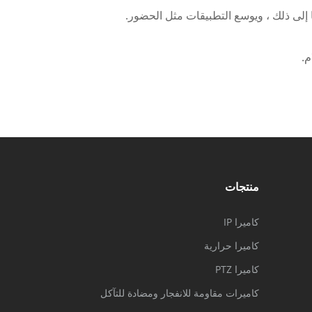
ا إلى ذلك ، ويوسع التطبيقات مثل الحضور.
م.
منتجات
كاميرا IP
كاميرا حرارية
كاميرا PTZ
كاميرات مقاومة للانفجار ومضادة للتآكل