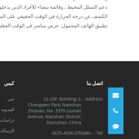
دعم التسلل المحيط ، وقائمة بيضاء للأفراد الذين يدخلو
الكشف عن درجة الحرارة في الوقت الحقيقي على المواد 
تطبيق الهاتف المحمول: عرض مباشر في الوقت الفعلي ، و
اتصل بنا
كبس
Address：
22-23F, Building 2,
خبر
Chongwen Park, Nanshan
المدونة
Zhiyuan, No. 3370 Liuxian
Avenue, Nanshan District,
دراسات ا
Shenzhen, China
الرساله ا
+86(755)-2675-4336
Tel：