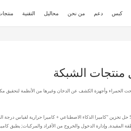
كبس
دعم
من نحن
محاليل
التقنية
منتجات
منتجات الشبكة
 تحت الحمراء وأجهزة الكشف عن الدخان وغيرها من الأنظمة لتحقيق مكاف
استجابة لحالة الصناعة المذكورة أعلاه ، أطلقت Sunell حل تخزين "كاميرا الذكاء الاصطناعي + كامير
 المقيدة, وإدارة الدخول والخروج من الأفراد والمركبات; يطبق كامير