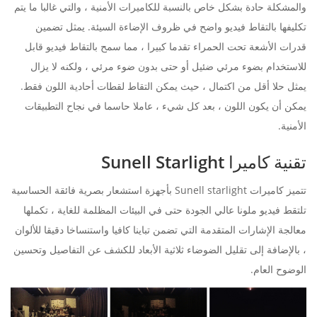
والمشكلة حادة بشكل خاص بالنسبة للكاميرات الأمنية ، والتي غالبا ما يتم
تكليفها بالتقاط فيديو واضح في ظروف الإضاءة السيئة. يمثل تضمين
قدرات الأشعة تحت الحمراء تقدما كبيرا ، مما سمح بالتقاط فيديو قابل
للاستخدام بضوء مرئي ضئيل أو حتى بدون ضوء مرئي ، ولكنه لا يزال
يمثل حلا أقل من اكتمال ، حيث يمكن التقاط لقطات أحادية اللون فقط.
يمكن أن يكون اللون ، بعد كل شيء ، عاملا حاسما في نجاح التطبيقات
الأمنية.
تقنية كاميرا Sunell Starlight
تتميز كاميرات Sunell starlight بأجهزة استشعار بصرية فائقة الحساسية
تلتقط فيديو ملونا عالي الجودة حتى في البيئات المظلمة للغاية ، تكملها
معالجة الإشارات المتقدمة التي تضمن تباينا كافيا واستنساخا دقيقا للألوان
، بالإضافة إلى تقليل الضوضاء ثلاثية الأبعاد للكشف عن التفاصيل وتحسين
الوضوح العام.