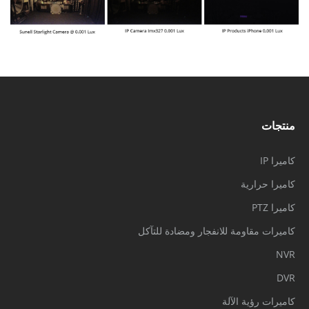
منتجات
كاميرا IP
كاميرا حرارية
كاميرا PTZ
كاميرات مقاومة للانفجار ومضادة للتآكل
NVR
DVR
كاميرات رؤية الآلة