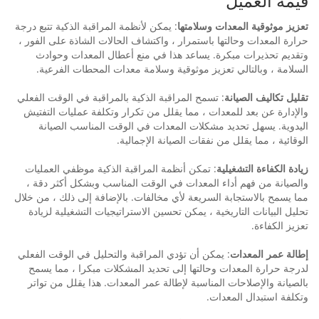
قيمة العميل
تعزيز موثوقية المعدات وسلامتها
: يمكن لأنظمة المراقبة الذكية تتبع درجة
حرارة المعدات وحالتها باستمرار ، واكتشاف الحالات الشاذة على الفور ،
وتقديم تحذيرات مبكرة. يساعد هذا في منع أعطال المعدات وحوادث
السلامة ، وبالتالي تعزيز موثوقية وسلامة معدات المحطات الفرعية.
تقليل تكاليف الصيانة
: تسمح المراقبة الذكية بالمراقبة في الوقت الفعلي
والإدارة عن بعد للمعدات ، مما يقلل من تكرار وتكلفة عمليات التفتيش
اليدوية. يسهل تحديد مشكلات المعدات في الوقت المناسب الصيانة
الوقائية ، مما يقلل من نفقات الصيانة الإجمالية.
زيادة الكفاءة التشغيلية
: تمكن أنظمة المراقبة الذكية موظفي العمليات
والصيانة من فهم أداء المعدات في الوقت المناسب وبشكل أكثر دقة ،
مما يسمح بالاستجابة السريعة لأي مخالفات. بالإضافة إلى ذلك ، من خلال
تحليل البيانات التاريخية ، يمكن تحسين الاستراتيجيات التشغيلية لزيادة
تعزيز الكفاءة.
إطالة عمر المعدات
: يمكن أن تؤدي المراقبة والتحليل في الوقت الفعلي
لدرجة حرارة المعدات وحالتها إلى تحديد المشكلات مبكرا ، مما يسمح
بالصيانة والإصلاحات المناسبة لإطالة عمر المعدات. هذا يقلل من تواتر
وتكلفة استبدال المعدات.