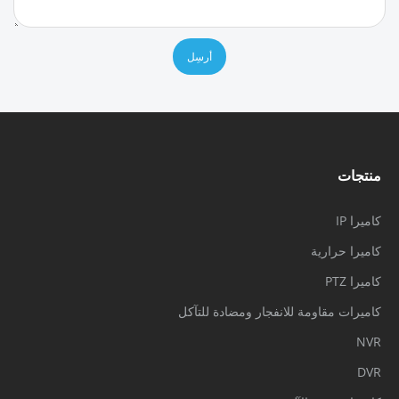
أرسِل
منتجات
كاميرا IP
كاميرا حرارية
كاميرا PTZ
كاميرات مقاومة للانفجار ومضادة للتآكل
NVR
DVR