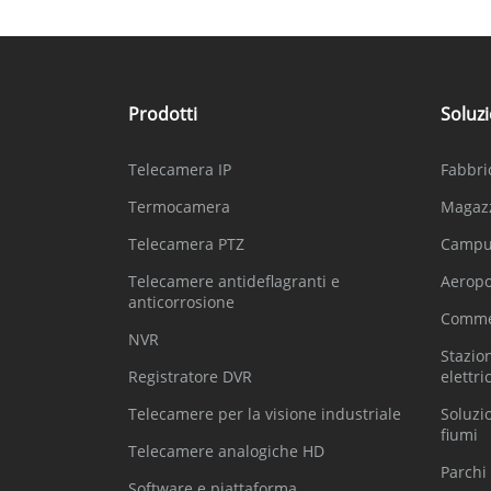
Prodotti
Soluzi
Telecamera IP
Fabbric
Termocamera
Magaz
Telecamera PTZ
Campus
Telecamere antideflagranti e
Aeropo
anticorrosione
Commer
NVR
Stazion
Registratore DVR
elettric
Telecamere per la visione industriale
Soluzi
fiumi
Telecamere analogiche HD
Parchi 
Software e piattaforma