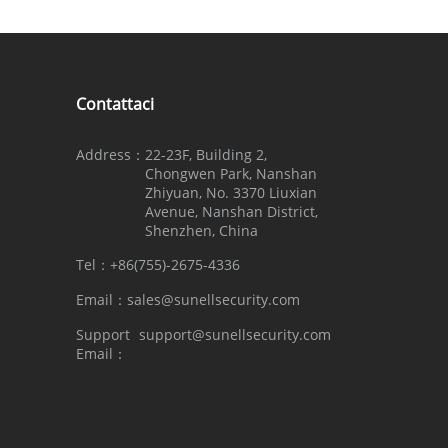
Contattaci
Address：
22-23F, Building 2,
Chongwen Park, Nanshan
Zhiyuan, No. 3370 Liuxian
Avenue, Nanshan District,
Shenzhen, China
Tel：
+86(755)-2675-4336
Email：
sales@sunellsecurity.com
Support
support@sunellsecurity.com
Email：