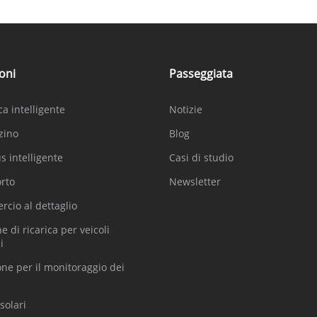
oni
Passeggiata
a intelligente
Notizie
zino
Blog
 intelligente
Casi di studio
rto
Newsletter
cio al dettaglio
e di ricarica per veicoli
i
one per il monitoraggio dei
solari