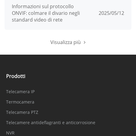
Informazioni sul protocollo
ONVIF: colmare il divario negli
2025/05/12
standard video di rete
Visualizza più
Prodotti
Telecamera IP
Termocamera
Telecamera PTZ
Telecamere antideflagranti e anticorrosione
NVR