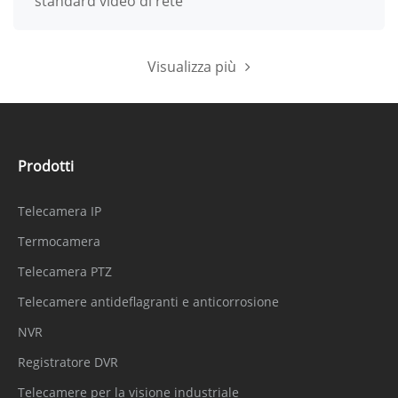
standard video di rete
Visualizza più
Prodotti
Telecamera IP
Termocamera
Telecamera PTZ
Telecamere antideflagranti e anticorrosione
NVR
Registratore DVR
Telecamere per la visione industriale