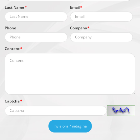
Last Name
*
Email
*
Phone
Company
*
Content
*
Captcha
*
Invia ora l’ indagine