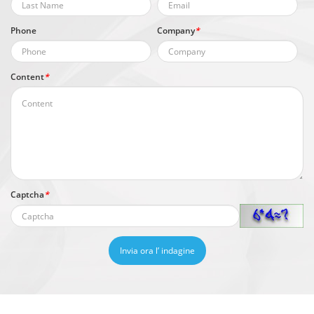
Phone
Company
*
Content
*
Captcha
*
Invia ora l’ indagine