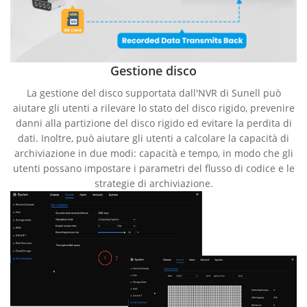
Gestione disco
La gestione del disco supportata dall'NVR di Sunell può
aiutare gli utenti a rilevare lo stato del disco rigido, prevenire
danni alla partizione del disco rigido ed evitare la perdita di
dati. Inoltre, può aiutare gli utenti a calcolare la capacità di
archiviazione in due modi: capacità e tempo, in modo che gli
utenti possano impostare i parametri del flusso di codice e le
strategie di archiviazione.