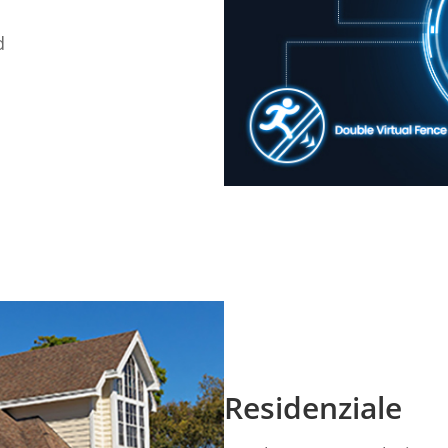
d
i
Residenziale