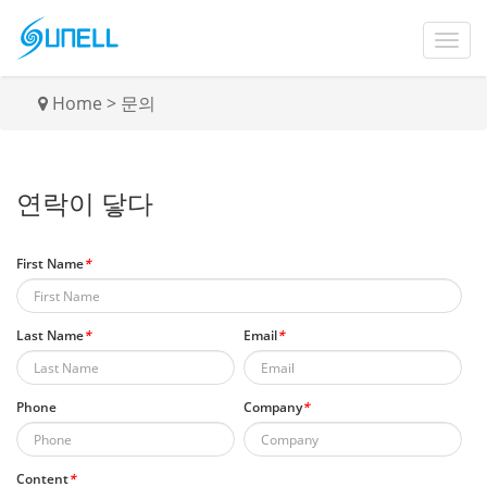
Home
>
문의
연락이 닿다
First Name
*
Last Name
*
Email
*
Phone
Company
*
Content
*