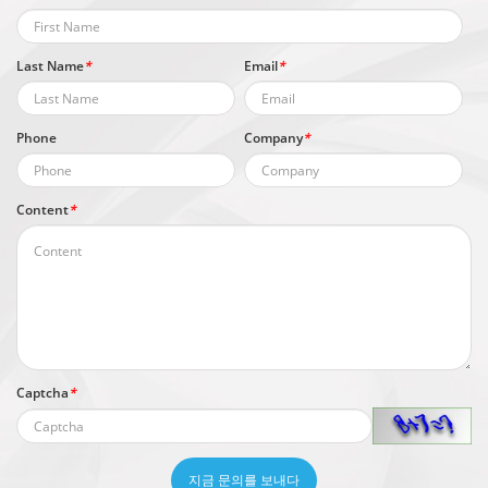
Last Name
*
Email
*
Phone
Company
*
Content
*
Captcha
*
지금 문의를 보내다