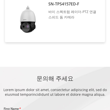
SN-TPS4157ED-F
바이 스펙트럼 레이더-PTZ 연결
스피드 돔 카메라
문의해 주세요
Lorem ipsum dolor sit amet, consectetur adipiscing elit, sed do
eiusmod temporincididunt ut labore et dolore magna aliqua.
First Name
*