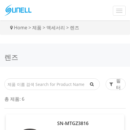
Home
>
제품
>
액세서리
>
렌즈
렌즈
필
터
총 제품:
6
SN-MTGZ3816