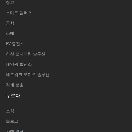
창고
스마트 캠퍼스
공항
소매
EV 충전소
하천 모니터링 솔루션
태양광 발전소
네트워크 오디오 솔루션
경계 보호
누르다
소식
블로그
사례 연구