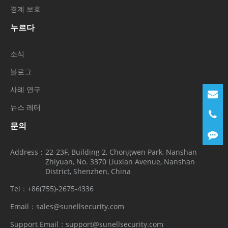
경계 보호
누르다
소식
블로그
사례 연구
뉴스 레터
문의
Address：
22-23F, Building 2, Chongwen Park, Nanshan
Zhiyuan, No. 3370 Liuxian Avenue, Nanshan
District, Shenzhen, China
Tel：
+86(755)-2675-4336
Email：
sales@sunellsecurity.com
Support Email：
support@sunellsecurity.com