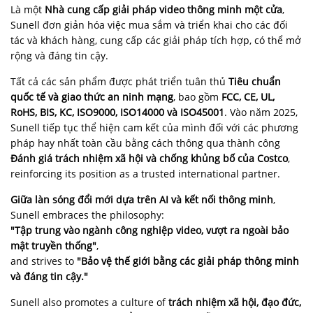
Là một
Nhà cung cấp giải pháp video thông minh một cửa
,
Sunell đơn giản hóa việc mua sắm và triển khai cho các đối
tác và khách hàng, cung cấp các giải pháp tích hợp, có thể mở
rộng và đáng tin cậy.
Tất cả các sản phẩm được phát triển tuân thủ
Tiêu chuẩn
quốc tế và giao thức an ninh mạng
, bao gồm
FCC, CE, UL,
RoHS, BIS, KC, ISO9000, ISO14000 và ISO45001
. Vào năm 2025,
Sunell tiếp tục thể hiện cam kết của mình đối với các phương
pháp hay nhất toàn cầu bằng cách thông qua thành công
Đánh giá trách nhiệm xã hội và chống khủng bố của Costco
,
reinforcing its position as a trusted international partner.
Giữa làn sóng đổi mới dựa trên AI và kết nối thông minh
,
Sunell embraces the philosophy:
"Tập trung vào ngành công nghiệp video, vượt ra ngoài bảo
mật truyền thống"
,
and strives to
"Bảo vệ thế giới bằng các giải pháp thông minh
và đáng tin cậy."
Sunell also promotes a culture of
trách nhiệm xã hội, đạo đức,