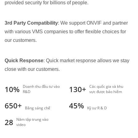
provided security for billions of people.
3rd Party Compatibility
: We support ONVIF and partner
with various VMS companies to offer flexible choices for
our customers.
Quick Response
: Quick market response allows we stay
close with our customers.
Doanh thu đầu tư vào
Các quốc gia và khu
10%
130+
R&D
vực được bảo hiểm
650+
45%
Bằng sáng chế
Kỹ sư R & D
Năm tập trung vào
28
video