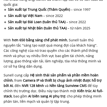
quốc gia:
🔹
Sản xuất tại Trung Quốc (Thâm Quyến)
– since 1997
🔹
Sản xuất tại Việt Nam
– since 2022
🔹
Sản xuất tại Đài Loan (tuân thủ TAA)
– since 2022
🔹
Sản xuất tại Nhật Bản (tuân thủ TAA)
– từ năm 2025
With
hơn 650 bằng sáng chế phát minh
, Sunell tuân thủ
nguyên tắc "sáng tạo vượt quá mong đợi của khách hàng".
Các công nghệ của nó trao quyền cho các thành phố thông
minh và phục vụ nhiều lĩnh vực bao gồm tài chính, năng
lượng, giao thông vận tải, lâm nghiệp, tòa nhà thông minh và
cơ sở hạ tầng dân dụng.
Sunell cung cấp
Hệ sinh thái sản phẩm và phần mềm hoàn
chỉnh
, from
Camera IP và thiết bị chụp ảnh nhiệt được hỗ trợ
bởi AI
, đến
NVR 128 kênh
và
Nền tảng Sunview CMS
để tùy
chỉnh thị trường dọc. Điều này tạo thành một
Kiến trúc AI full-
stack
, bao gồm
AI biên sang AI phụ trợ
, cho phép thông minh
phân tán, liền mạch và quản lý tập trung.