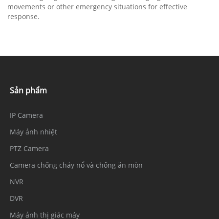
movements or other emergency situations for effective
response.
Sản phẩm
IP Camera
Máy ảnh nhiệt
PTZ Camera
Camera chống cháy nổ và chống ăn mòn
NVR
DVR
Máy ảnh thị giác máy