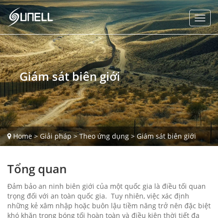
Giám sát biên giới
Home
>
Giải pháp
>
Theo ứng dụng
>
Giám sát biên giới
Tổng quan
Đảm bảo an ninh biên giới của một quốc gia là điều tối quan
trọng đối với an toàn quốc gia. Tuy nhiên, việc xác định
những kẻ xâm nhập hoặc buôn lậu tiềm năng trở nên đặc biệt
khó khăn trong bóng tối hoàn toàn và điều kiện thời tiết đa