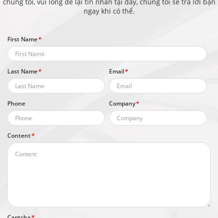
chúng tôi, vui lòng để lại tin nhắn tại đây, chúng tôi sẽ trả lời bạn
ngay khi có thể.
First Name
*
Last Name
*
Email
*
Phone
Company
*
Content
*
Captcha
*