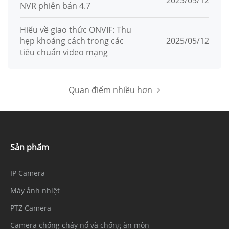
2025/05/12
NVR phiên bản 4.7
Hiểu về giao thức ONVIF: Thu
hẹp khoảng cách trong các
2025/05/12
tiêu chuẩn video mạng
Quan điểm nhiều hơn
Sản phẩm
IP Camera
Máy ảnh nhiệt
PTZ Camera
Camera chống cháy nổ và chống ăn mòn