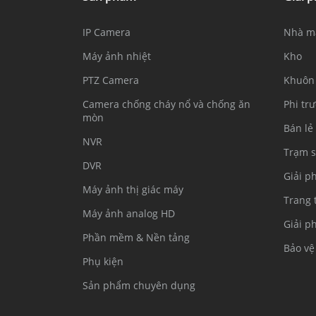
IP Camera
Nhà m
Máy ảnh nhiệt
Kho
PTZ Camera
Khuôn 
Camera chống cháy nổ và chống ăn
Phi tr
mòn
Bán lẻ
NVR
Trạm s
DVR
Giải p
Máy ảnh thị giác máy
Trang 
Máy ảnh analog HD
Giải p
Phần mềm & Nền tảng
Bảo vệ
Phụ kiện
Sản phẩm chuyên dụng