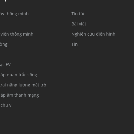
áy thông minh
Tin tức
Bài viết
viên thông minh
Nghiên cứu điển hình
ường
Tin
ạc EV
háp quan trắc sông
trại năng lượng mặt trời
háp âm thanh mạng
 chu vi