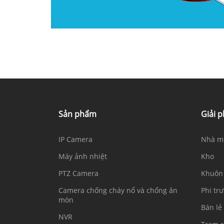
Sản phẩm
Giải 
IP Camera
Nhà m
Máy ảnh nhiệt
Kho
PTZ Camera
Khuôn 
Camera chống cháy nổ và chống ăn
Phi tr
mòn
Bán lẻ
NVR