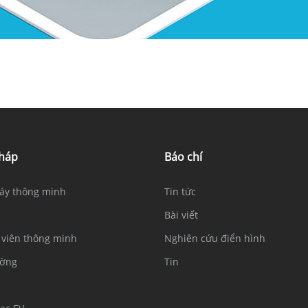
pháp
Báo chí
áy thông minh
Tin tức
Bài viết
viên thông minh
Nghiên cứu điển hình
ường
Tin