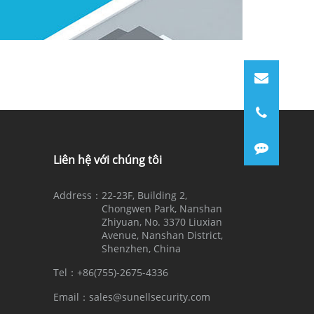
Liên hệ với chúng tôi
Address：
22-23F, Building 2,
Chongwen Park, Nanshan
Zhiyuan, No. 3370 Liuxian
Avenue, Nanshan District,
Shenzhen, China
Tel：
+86(755)-2675-4336
Email：
sales@sunellsecurity.com